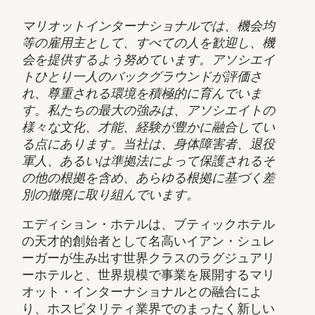
マリオットインターナショナルでは、機会均
等の雇用主として、すべての人を歓迎し、機
会を提供するよう努めています。アソシエイ
トひとり一人のバックグラウンドが評価さ
れ、尊重される環境を積極的に育んでいま
す。私たちの最大の強みは、アソシエイトの
様々な文化、才能、経験が豊かに融合してい
る点にあります。当社は、身体障害者、退役
軍人、あるいは準拠法によって保護されるそ
の他の根拠を含め、あらゆる根拠に基づく差
別の撤廃に取り組んでいます。
エディション・ホテルは、ブティックホテル
の天才的創始者として名高いイアン・シュレ
ーガーが生み出す世界クラスのラグジュアリ
ーホテルと、世界規模で事業を展開するマリ
オット・インターナショナルとの融合によ
り、ホスピタリティ業界でのまったく新しい