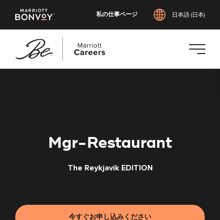
私の仕事ページ
日本語 (日本)
メ
イ
ン
コ
ン
テ
Mgr-Restaurant
ン
ツ
The Reykjavik EDITION
へ
ス
キ
ッ
プ
今すぐお申し込みください