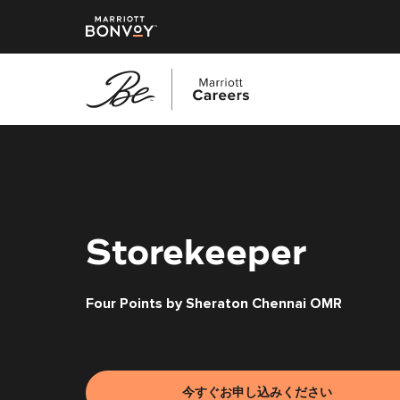
メ
イ
ン
コ
ン
テ
Storekeeper
ン
ツ
Four Points by Sheraton Chennai OMR
へ
ス
キ
ッ
プ
今すぐお申し込みください