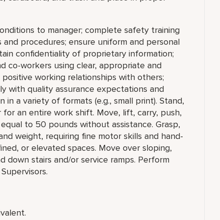
conditions to manager; complete safety training
ies and procedures; ensure uniform and personal
in confidentiality of proprietary information;
d co-workers using clear, appropriate and
positive working relationships with others;
 with quality assurance expectations and
 in a variety of formats (e.g., small print). Stand,
for an entire work shift. Move, lift, carry, push,
r equal to 50 pounds without assistance. Grasp,
and weight, requiring fine motor skills and hand-
ined, or elevated spaces. Move over sloping,
nd down stairs and/or service ramps. Perform
 Supervisors.
valent.