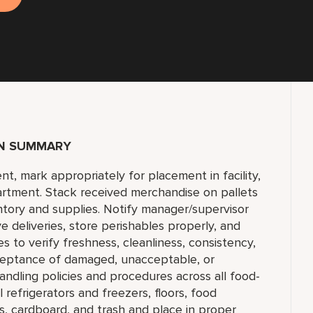
ON SUMMARY
, mark appropriately for placement in facility,
artment. Stack received merchandise on pallets
entory and supplies. Notify manager/supervisor
e deliveries, store perishables properly, and
s to verify freshness, cleanliness, consistency,
cceptance of damaged, unacceptable, or
andling policies and procedures across all food-
l refrigerators and freezers, floors, food
, cardboard, and trash and place in proper