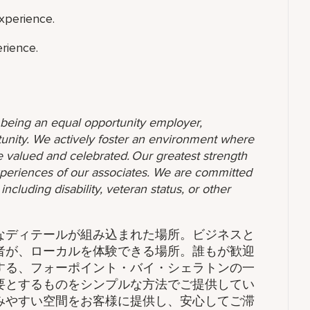
xperience.
rience.
o being an equal opportunity employer,
unity. We actively foster an environment where
 valued and celebrated. Our greatest strength
 experiences of our associates. We are committed
ncluding disability, veteran status, or other
なディテールが組み込まれた場所。ビジネスと
者が、ローカルを体験できる場所。誰もが歓迎
する、フォーポイント・バイ・シェラトンの一
要とするものをシンプルな方法でご提供してい
みやすい空間をお客様に提供し、安心してご滞