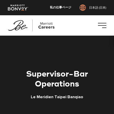
私の仕事ページ
日本語 (日本)
メ
イ
ン
コ
ン
テ
Supervisor-Bar
ン
ツ
Operations
へ
ス
Le Meridien Taipei Banqiao
キ
ッ
プ