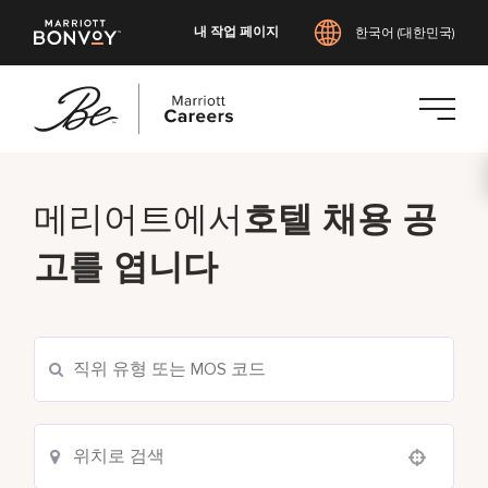
내 작업 페이지
한국어 (대한민국)
본
문
메리어트에서
호텔 채용 공
으
로
고를 엽니다
건
너
뛰
기
Use your location