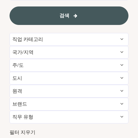
검색
직업 카테고리
국가/지역
Administrative
54
주/도
Albania
1
Development & Feasibility
1
도시
Aichi
2
Argentina
1
Engineering & Facilities
283
원격
Aberdeen
3
Alabama
5
Armenia
3
Event Management
82
브랜드
아니요
4836
Abu Dhabi
31
Albania
1
Aruba
25
Finance & Accounting
167
직무 유형
Courtyard by Marriott
789
예
7
Agra
7
Alberta
3
Australia
114
Food and Beverage & Culinary
1866
정규직
4366
Design Hotels
6
필터 지우기
Ahmedabad
7
Andhra Pradesh
11
Austria
13
Global Design
1