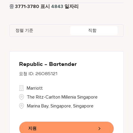
파트타임
338
중
3771
-
3780
표시
4843
일자리
Four Points
281
Al Khobar
2
Anhui
3
Azerbaijan
7
Golf, Fitness, & Entertainment
144
Gaylord Hotels
262
Alajuela
3
Arizona
47
Bahrain
18
Health Care Services
2
정렬 기준
직함
JW Marriott
425
Albufeira
11
Aruba
25
Bangladesh
5
Marriott Executive Apartments
100
Allen
1
Austria
13
Marriott International, Inc.
35
Almaty
4
Republic - Bartender
26085121
Protea Hotels
56
Marriott
Renaissance Hotels
427
The Ritz-Carlton Millenia Singapore
Marina Bay, Singapore, Singapore
지원