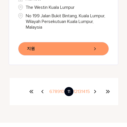
The Westin Kuala Lumpur
No 199 Jalan Bukit Bintang, Kuala Lumpur,
Wilayah Persekutuan Kuala Lumpur,
Malaysia
지원
6
7
8
9
10
11
12
13
14
15