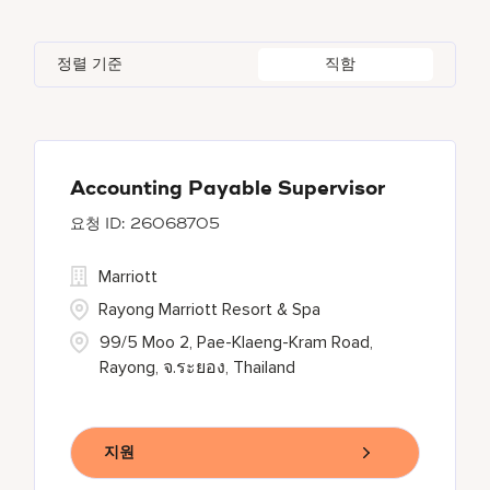
Global Design
7
Bulgari Hotels and Resorts
114
Adelphi
2
Alberta
37
Azerbaijan
17
Golf, Fitness, & Entertainment
301
정렬 기준
직함
citizenM
6
Agoura Hills
1
Algeria
34
Bahrain
38
City Express by Marriott
1
Agra
7
Alkapuri
8
Corporate
374
Ahmedabad
42
Accounting Payable Supervisor
26068705
Courtyard by Marriott
785
Marriott
Delta Hotels and Resorts
166
Rayong Marriott Resort & Spa
99/5 Moo 2, Pae-Klaeng-Kram Road,
Rayong, จ.ระยอง, Thailand
지원