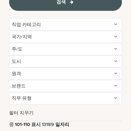
검색
직업 카테고리
국가/지역
Administrative
151
주/도
Albania
1
Brand Management
12
도시
Agadir
29
Algeria
34
Development & Feasibility
4
원격
Aberdeen
3
Aichi
2
Argentina
7
Engineering & Facilities
747
브랜드
아니요
13111
Abu Dhabi
118
Alabama
15
Armenia
5
Event Management
222
직무 유형
AC Hotels by Marriott
83
예
78
Accra
14
Alajuela
6
Aruba
111
Finance & Accounting
523
정규직
12011
Aloft
157
필터 지우기
Addis Ababa
4
Alava
1
Australia
259
Food and Beverage & Culinary
4865
파트타임
822
중
101
-
110
표시
13189
일자리
Autograph Collection
317
Adelaide
10
Albania
1
Austria
46