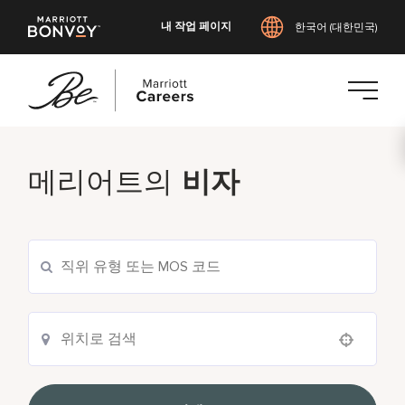
내 작업 페이지
한국어 (대한민국)
본
문
메리어트의
비자
으
로
건
너
뛰
기
Use your location