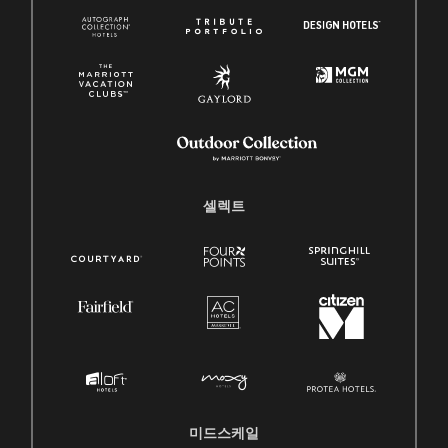
셀렉트
미드스케일