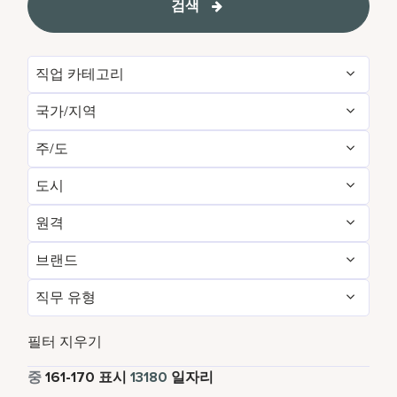
검색
직업 카테고리
국가/지역
Administrative
151
주/도
Albania
1
Brand Management
12
도시
Agadir
29
Algeria
34
Development & Feasibility
4
원격
Aberdeen
3
Aichi
2
Argentina
7
Engineering & Facilities
746
브랜드
아니요
13102
Abu Dhabi
117
Alabama
15
Armenia
5
Event Management
222
직무 유형
AC Hotels by Marriott
83
예
78
Accra
14
Alajuela
6
Aruba
111
Finance & Accounting
523
정규직
11999
Aloft
156
필터 지우기
Addis Ababa
4
Alava
1
Australia
261
Food and Beverage & Culinary
4859
파트타임
825
중
161
-
170
표시
13180
일자리
Autograph Collection
317
Adelaide
10
Albania
1
Austria
46