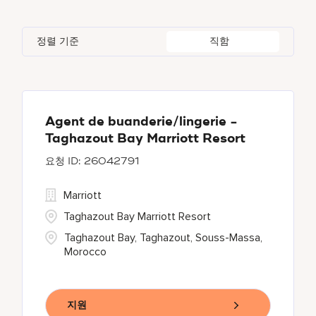
Global Design
7
Bulgari Hotels and Resorts
114
Adelphi
2
Alberta
37
Azerbaijan
17
Golf, Fitness, & Entertainment
301
정렬 기준
직함
citizenM
6
Agoura Hills
1
Algeria
34
Bahrain
38
City Express by Marriott
1
Agra
7
Alkapuri
8
Corporate
373
Ahmedabad
42
Agent de buanderie/lingerie -
Taghazout Bay Marriott Resort
Courtyard by Marriott
784
26042791
Delta Hotels and Resorts
166
Marriott
Taghazout Bay Marriott Resort
Taghazout Bay, Taghazout, Souss-Massa,
Morocco
지원