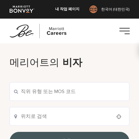
내 작업 페이지
한국어 (대한민국)
본
문
메리어트의
비자
으
로
건
너
뛰
기
Use your location