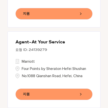
지원
Agent-At Your Service
24139279
Marriott
Four Points by Sheraton Hefei Shushan
No.1088 Qianshan Road, Hefei, China
지원