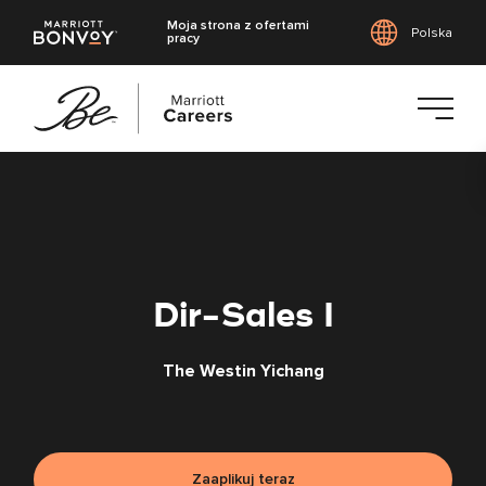
Moja strona z ofertami
Polska
pracy
Przejdź
do
treści
głównej
Dir-Sales I
The Westin Yichang
Zaaplikuj teraz