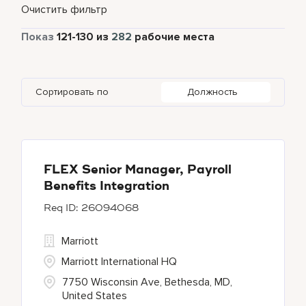
Неполный рабочий день
5
Очистить фильтр
Beijing
4
Cork
6
India
19
Food and Beverage & Culinary
3
Полный рабочий день
277
Показ
121
-
130
из
282
рабочие места
Bengaluru
2
Daerah Khusus Ibukota Jakarta
3
Indonesia
3
Global Design
6
Bethesda
130
Florida
2
Ireland
6
Human Resources
25
Сортировать по
Должность
Blackpool
1
Georgia
1
Japan
2
Blue Ash
1
Haryana
6
Bonita Springs
1
FLEX Senior Manager, Payroll
Benefits Integration
26094068
Marriott
Marriott International HQ
7750 Wisconsin Ave, Bethesda, MD,
United States