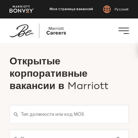
Моя страница вакансий
Русский
Перейти
к
Открытые
основному
содержанию
корпоративные
вакансии в
Marriott