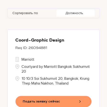
citizenM
1
Astana
2
Chandigarh UT
11
Georgia
1
Human Resources
15
Сортировать по
Должность
Corporate
3
Baa Atoll
1
Chhattisgarh
6
Germany
2
Courtyard by Marriott
58
Bali
2
Chiang Mai
1
Design Hotels
4
Bandung
16
Coord-Graphic Design
26094881
EDITION
13
Marriott
Element
1
Courtyard by Marriott Bangkok Sukhumvit
20
10 10/3 Soi Sukhumvit 20, Bangkok, Krung
Thep Maha Nakhon, Thailand
Подать заявку сейчас