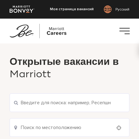
Моя страница вакансий
Русский
Перейти
к
Открытые вакансии в
основному
содержанию
Marriott
Поиск текущих вакансий
Use your location