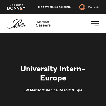
Моя страница вакансий
Русский
Перейти
к
основному
содержанию
University Intern-
Europe
JW Marriott Venice Resort & Spa