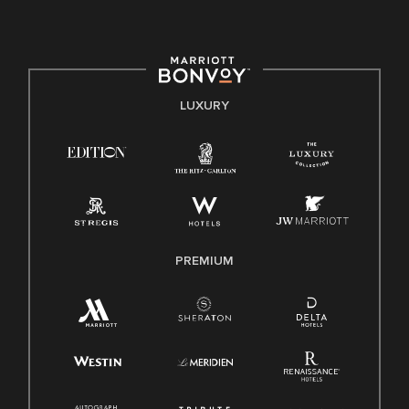
committed to non-discrimination on any protected basis,
including disability, veteran status, or other basis protected
by applicable law.
E-Verify English/Spanish
LUXURY
Right To Work English/Spanish
Know Your Rights
Pay Transparency
Employee Polygraph Protection Act (EPPA)
Family And Medical Leave Act (FMLA)
PREMIUM