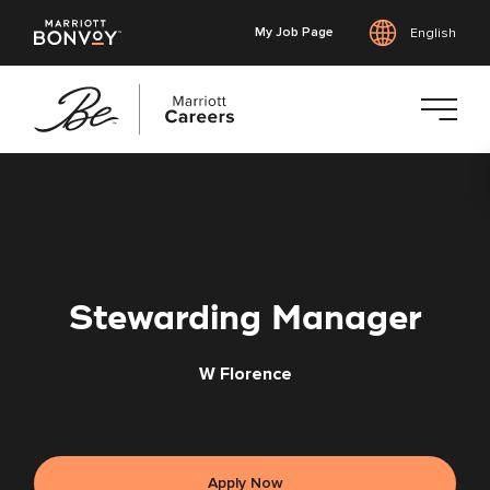
My Job Page
English
Skip
to
main
content
Stewarding Manager
W Florence
Apply Now