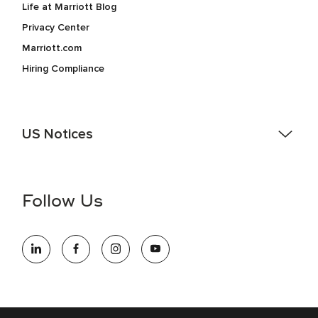
Life at Marriott Blog
Privacy Center
Marriott.com
Hiring Compliance
US Notices
Accessibility Assistance - If you are an individual with a
disability and need assistance in the online application or
the hiring process, please reference
this PDF
for more
Follow Us
information (this is for US jobs only).
At Marriott International, we are dedicated to being an equal
opportunity employer, welcoming all and providing access to
opportunity. We actively foster an environment where the
unique backgrounds of our associates are valued and
celebrated. Our greatest strength lies in the rich blend of
culture, talent, and experiences of our associates. We are