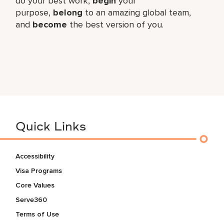
do your best work,​
begin
your
purpose,
belong
to an amazing global​ team,
and
become
the best version of you.
Quick Links
Accessibility
Visa Programs
Core Values
Serve360
Terms of Use