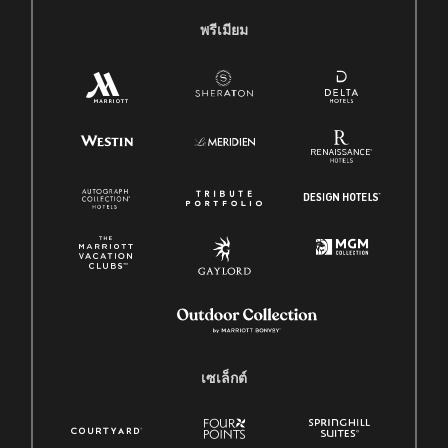
พรีเมียม
เซเล็กต์