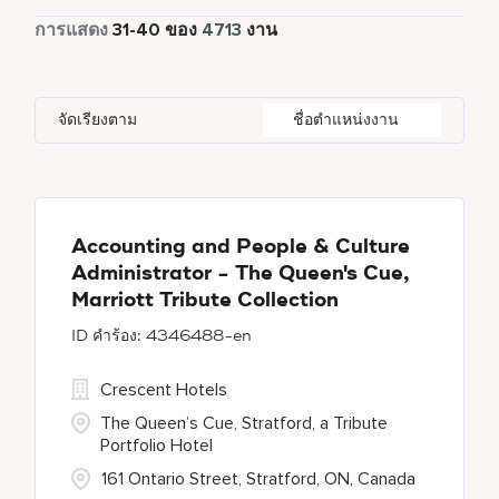
Global Design
1
เต็มเวลา
4237
การแสดง
31
-
40
ของ
4713
งาน
Four Points
272
Alajuela
3
Anhui
3
Azerbaijan
7
Golf, Fitness, & Entertainment
144
Gaylord Hotels
259
Albufeira
12
Arizona
47
Bahrain
18
Health Care Services
2
จัดเรียงตาม
ชื่อตำแหน่งงาน
JW Marriott
415
Allen
1
Aruba
25
Bangladesh
5
Kyo-Ya
1
Almaty
3
Austria
12
Marriott Executive Apartments
103
Alpharetta
2
Accounting and People & Culture
Administrator - The Queen's Cue,
Marriott International, Inc.
34
Marriott Tribute Collection
Protea Hotels
55
4346488-en
Crescent Hotels
The Queen’s Cue, Stratford, a Tribute
Portfolio Hotel
161 Ontario Street, Stratford, ON, Canada