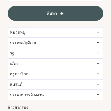
ค้นหา
หมวดหมู่
ประเทศ/ภูมิภาค
Administrative
55
รัฐ
Albania
1
Development & Feasibility
1
เมือง
Aichi
2
Argentina
1
Engineering & Facilities
280
อยู่ห่างไกล
Aberdeen
3
Alabama
5
Armenia
3
Event Management
81
แบรนด์
ใช่
6
Abu Dhabi
31
Albania
1
Aruba
25
Finance & Accounting
162
ประเภทการจ้างงาน
Courtyard by Marriott
768
เลขที่
4707
Agra
7
Alberta
3
Australia
113
Food and Beverage & Culinary
1802
งานพาร์ทไทม์
339
Design Hotels
6
ล้างตัวกรอง
Ahmedabad
6
Andhra Pradesh
10
Austria
12