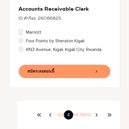
Accounts Receivable Clerk
26086825
Marriott
Four Points by Sheraton Kigali
KN3 Avenue, Kigali, Kigali City, Rwanda
สมัครเลยตอนนี้
1
2
3
4
5
6
7
8
9
10