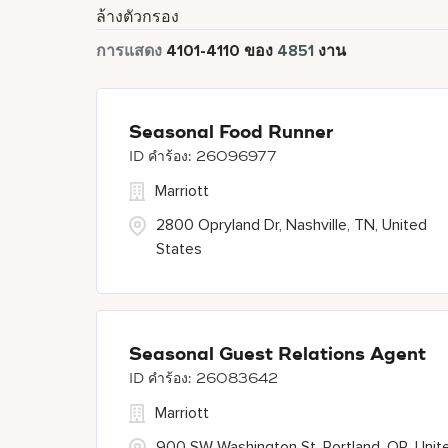
ล้างตัวกรอง
การแสดง
4101
-
4110
ของ
4851
งาน
Seasonal Food Runner
26096977
Marriott
2800 Opryland Dr, Nashville, TN, United
States
Seasonal Guest Relations Agent
26083642
Marriott
900 SW Washington St, Portland, OR, Unit