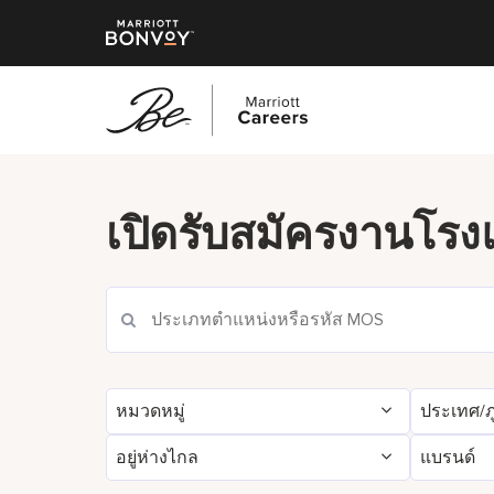
ข้าม
ไป
ยัง
เปิดรับสมัครงานโร
เนื้อหา
หลัก
หมวดหมู่
ประเทศ/ภ
อยู่ห่างไกล
แบรนด์