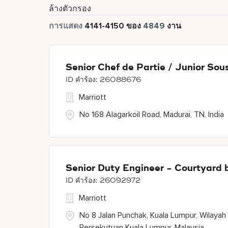
ล้างตัวกรอง
การแสดง
4141
-
4150
ของ
4849
งาน
Senior Chef de Partie / Junior Sou
26088676
Marriott
No 168 Alagarkoil Road, Madurai, TN, India
Senior Duty Engineer - Courtyard 
26092972
Marriott
No 8 Jalan Punchak, Kuala Lumpur, Wilayah
Persekutuan Kuala Lumpur, Malaysia