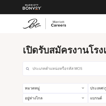
ข้าม
ไป
ยัง
เปิดรับสมัครงานโร
เนื้อหา
หลัก
หมวดหมู่
ประเทศ/ภ
อยู่ห่างไกล
แบรนด์