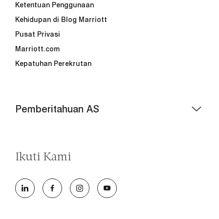
Ketentuan Penggunaan
Kehidupan di Blog Marriott
Pusat Privasi
Marriott.com
Kepatuhan Perekrutan
Pemberitahuan AS
Bantuan Aksesibilitas - Jika Anda seorang penyandang
disabilitas dan memerlukan bantuan dalam lamaran
online atau proses perekrutan, silakan rujuk
PDF ini
Ikuti Kami
untuk informasi lebih lanjut (ini hanya untuk pekerjaan
di AS).
Di Marriott International, kami berdedikasi untuk
menjadi pemberi kerja dengan peluang yang setara,
menyambut semua orang, dan memberikan akses