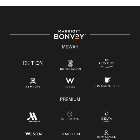
terhadap peluang. Kami secara aktif membina
lingkungan di mana latar belakang unik karyawan kami
dihargai dan dirayakan. Kekuatan terbesar kami
terletak pada kekayaan perpaduan budaya, bakat, dan
pengalaman rekanan kami. Kami berkomitmen
terhadap non-diskriminasi atas dasar apa pun yang
MEWAH
dilindungi, termasuk disabilitas, status veteran, atau
dasar lain yang dilindungi oleh hukum yang berlaku.
Verifikasi E dalam Bahasa Inggris/Spanyol
Hak Untuk Bekerja Bahasa Inggris/Spanyol
Ketahui Hak Anda
Transparansi Pembayaran
Undang-Undang Perlindungan Poligraf Karyawan
PREMIUM
(EPPA)
Undang-Undang Cuti Keluarga dan Medis (FMLA)