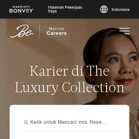
Halaman Pekerjaan
Indonesia
Saya
Lewati
ke
konten
utama
Karier di The
Luxury Collection