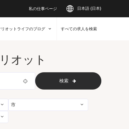
日本語 (日本)
私の仕事ページ
マリオットライフのブログ
すべての求人を検索
リオット
検索
Use your location
市