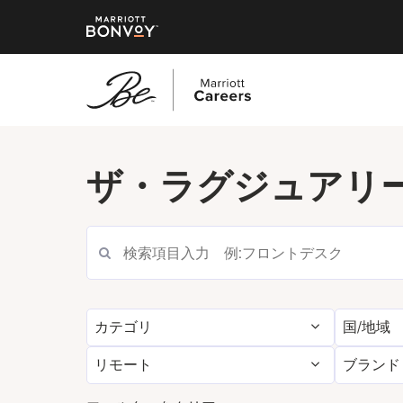
メ
イ
ザ・ラグジュアリ
ン
コ
ン
テ
ン
ツ
へ
カテゴリ
国/地域
ス
キ
リモート
ブランド
ッ
プ