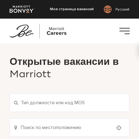
Моя страница вакансий
Русский
Перейти
к
Открытые вакансии в
основному
содержанию
Marriott
Use your location