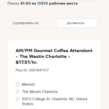
Полный рабочий день
12612
Показ
41
-
50
из
13836
рабочие места
Autograph Collection
362
Adelaide
10
Albania
1
Austria
42
Global Design
7
Bulgari Hotels and Resorts
114
Adelphi
2
Alberta
61
Azerbaijan
18
Golf, Fitness, & Entertainment
305
Сортировать по
Должность
citizenM
5
Agoura Hills
1
Algeria
33
Bahrain
45
City Express by Marriott
1
Agra
8
Alkapuri
9
Corporate
373
Ahmedabad
39
AM/PM Gourmet Coffee Attendant
- The Westin Charlotte -
Courtyard By Marriott
91
$17.51/hr.
26094707
Courtyard by Marriott
793
Marriott
The Westin Charlotte
601 S College St, Charlotte, NC, United
States