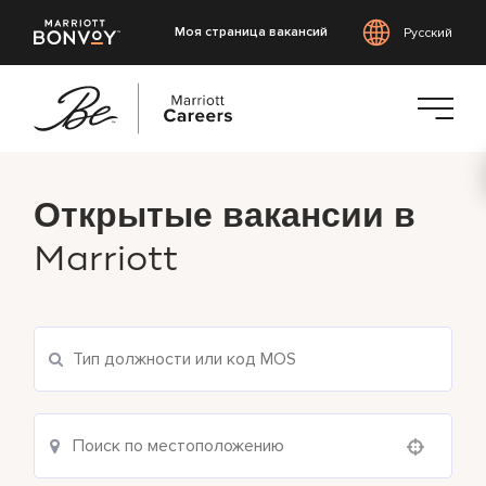
Моя страница вакансий
Русский
Перейти
к
Открытые вакансии в
основному
содержанию
Marriott
Use your location