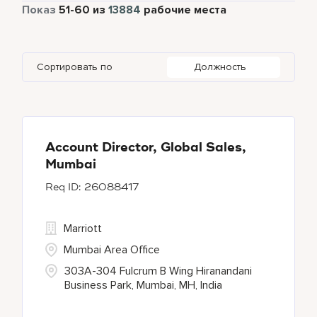
Полный рабочий день
12656
Показ
51
-
60
из
13884
рабочие места
Apartments by Marriott Bonvoy
1
Adelphi
2
Albania
1
Austria
47
Global Design
7
Autograph Collection
364
Agoura Hills
1
Alberta
61
Azerbaijan
17
Golf, Fitness, & Entertainment
312
Сортировать по
Должность
Bulgari Hotels and Resorts
112
Agra
9
Algeria
31
Bahrain
37
citizenM
4
Ahmedabad
43
Alkapuri
7
City Express by Marriott
1
Ajman
4
Account Director, Global Sales,
Mumbai
Corporate
380
26088417
Courtyard By Marriott
93
Marriott
Mumbai Area Office
303A-304 Fulcrum B Wing Hiranandani
Business Park, Mumbai, MH, India