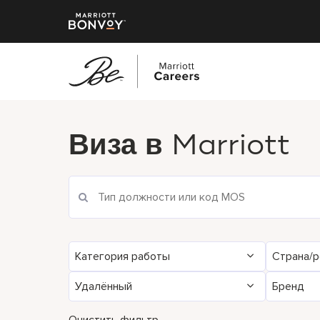
Перейти
к
Виза в
Marriott
основному
содержанию
Категория работы
Страна/р
Удалённый
Бренд