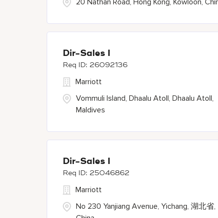
20 Nathan Road, Hong Kong, Kowloon, Chi
Dir-Sales I
26092136
Marriott
Vommuli Island, Dhaalu Atoll, Dhaalu Atoll,
Maldives
Dir-Sales I
25046862
Marriott
No 230 Yanjiang Avenue, Yichang, 湖北省,