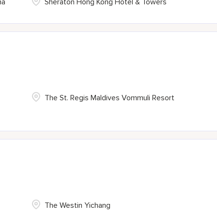
na
Sheraton Hong Kong Hotel & Towers
The St. Regis Maldives Vommuli Resort
The Westin Yichang